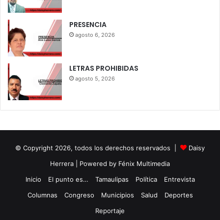
PRESENCIA
agosto 6, 2026
LETRAS PROHIBIDAS
agosto 5, 2026
© Copyright 2026, todos los derechos reservados |
Daisy
Herrera
| Powered by Fénix Multimedia
Inicio
El punto es…
Tamaulipas
Política
Entrevista
Columnas
Congreso
Municipios
Salud
Deportes
Reportaje