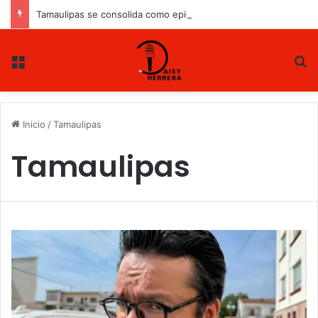
Tamaulipas se consolida como epicentro energético de México
Menu
B
Inicio
/
Tamaulipas
Tamaulipas