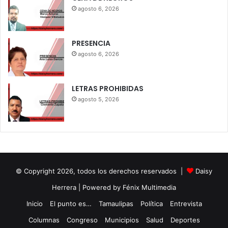
agosto 6, 2026
PRESENCIA
agosto 6, 2026
LETRAS PROHIBIDAS
agosto 5, 2026
© Copyright 2026, todos los derechos reservados |
Daisy
Herrera
| Powered by Fénix Multimedia
Inicio
El punto es…
Tamaulipas
Política
Entrevista
Columnas
Congreso
Municipios
Salud
Deportes