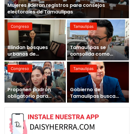
Mujeres lideran registros para consejos
electorales de Tamaulipas
Congreso
Tamaulipas
Blindan bosques
Tamaulipas se
urbanos de
consolida como
Tamaulipas con
epicentro energético
protección ambiental
de México
Congreso
Tamaulipas
Proponen padrón
Gobierno de
obligatorio para
Tamaulipas busca
academias infantiles
recaudar 300 mdp
en Tamaulipas
con descuentos
fiscales