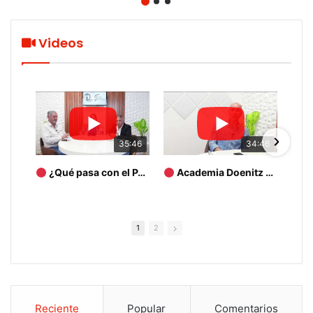
Videos
35:46
34:46
¿Qué pasa con el PAN de Tamaulipas?
Academia Doenitz destapa vacío legal en Tamaulipas
1
2
Reciente
Popular
Comentarios