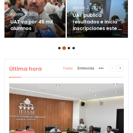
julio 20, 2026
julio 19, 2026
UAT regala
inscripción a
UAT se va de
estudiantes de
vacaciones
excelencia
Última hora
Todos
Entrevista
More
Noticia
Siguie
anterior
noticia