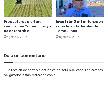
Productores alertan:
Invertirán 2 mil millones en
sembrar en Tamaulipas ya
carreteras federales de
no es rentable
Tamaulipas
agosto 6, 2026
agosto 6, 2026
Deja un comentario
Tu dirección de correo electrónico no será publicada.
Los campos
obligatorios están marcados con
*
C
o
m
e