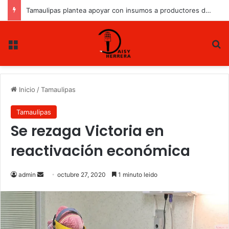
Tamaulipas plantea apoyar con insumos a productores de sorgo y maíz
Menu
B
Inicio
/
Tamaulipas
Tamaulipas
Se rezaga Victoria en
reactivación económica
admin
S
octubre 27, 2020
1 minuto leido
e
n
d
a