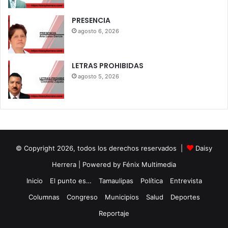
PRESENCIA
agosto 6, 2026
LETRAS PROHIBIDAS
agosto 5, 2026
© Copyright 2026, todos los derechos reservados |
Daisy
Herrera
| Powered by Fénix Multimedia
Inicio
El punto es…
Tamaulipas
Política
Entrevista
Columnas
Congreso
Municipios
Salud
Deportes
Reportaje