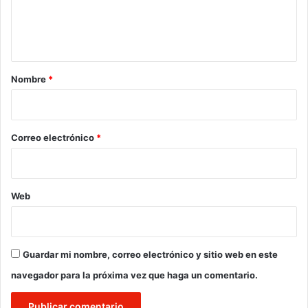
n
t
a
r
Nombre
*
i
o
*
Correo electrónico
*
Web
Guardar mi nombre, correo electrónico y sitio web en este
navegador para la próxima vez que haga un comentario.