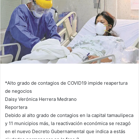
n
e
m
a
i
l
*Alto grado de contagios de COVID19 impide reapertura
de negocios
Daisy Verónica Herrera Medrano
Reportera
Debido al alto grado de contagios en la capital tamaulipeca
y 11 municipios más, la reactivación económica se rezagó
en el nuevo Decreto Gubernamental que indica a estás