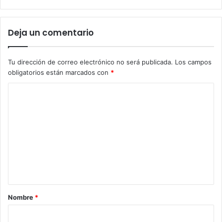
Deja un comentario
Tu dirección de correo electrónico no será publicada.
Los campos
obligatorios están marcados con
*
C
o
m
e
n
t
a
r
Nombre
*
i