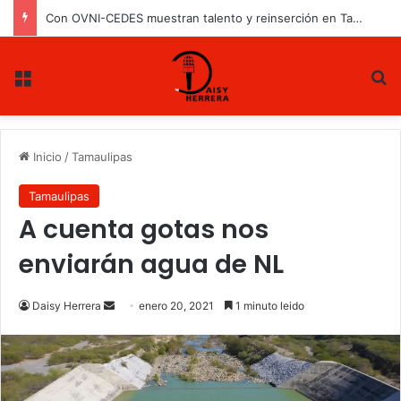
Con OVNI-CEDES muestran talento y reinserción en Tamaulipas
Menu
B
Inicio
/
Tamaulipas
Tamaulipas
A cuenta gotas nos
enviarán agua de NL
Daisy Herrera
S
enero 20, 2021
1 minuto leido
e
n
d
a