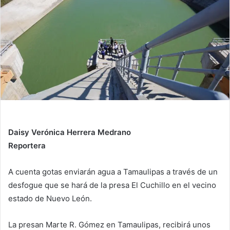
n
e
m
a
i
l
Daisy Verónica Herrera Medrano
Reportera
A cuenta gotas enviarán agua a Tamaulipas a través de un
desfogue que se hará de la presa El Cuchillo en el vecino
estado de Nuevo León.
La presan Marte R. Gómez en Tamaulipas, recibirá unos