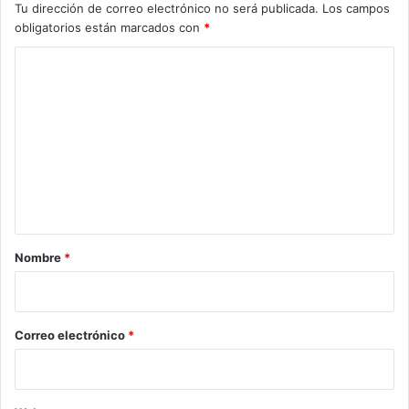
Tu dirección de correo electrónico no será publicada.
Los campos
obligatorios están marcados con
*
C
o
m
e
n
t
a
r
Nombre
*
i
o
*
Correo electrónico
*