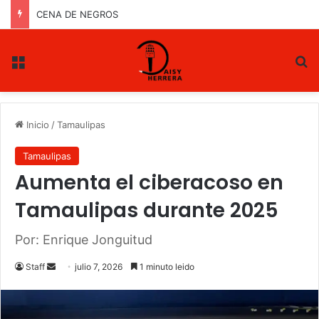
POR LA LIBRE
Menu
B
Inicio
/
Tamaulipas
Tamaulipas
Aumenta el ciberacoso en
Tamaulipas durante 2025
Por: Enrique Jonguitud
Staff
S
julio 7, 2026
1 minuto leido
e
n
d