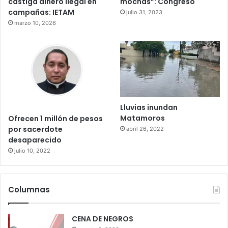
castiga dinero ilegal en
mochas”: Congreso
campañas: IETAM
julio 31, 2023
marzo 10, 2026
Lluvias inundan
Matamoros
Ofrecen 1 millón de pesos
por sacerdote
abril 26, 2022
desaparecido
julio 10, 2022
Columnas
CENA DE NEGROS