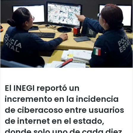
a
n
e
m
a
i
l
El INEGI reportó un
incremento en la incidencia
de ciberacoso entre usuarios
de internet en el estado,
donde solo uno de cada diez