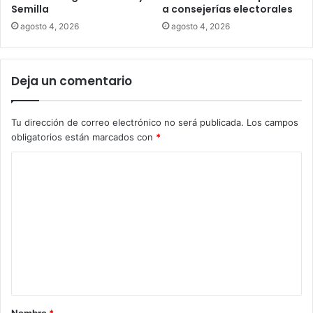
Semilla
a consejerías electorales
agosto 4, 2026
agosto 4, 2026
Deja un comentario
Tu dirección de correo electrónico no será publicada.
Los campos
obligatorios están marcados con
*
C
o
m
e
n
t
a
r
Nombre
*