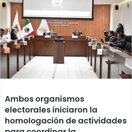
n
d
a
n
e
m
a
i
l
Ambos organismos
electorales iniciaron la
homologación de actividades
para coordinar la