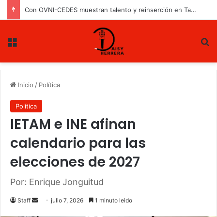
Con OVNI-CEDES muestran talento y reinserción en Tamaulipas
Menu
B
Inicio
/
Política
Política
IETAM e INE afinan
calendario para las
elecciones de 2027
Por: Enrique Jonguitud
Staff
S
julio 7, 2026
1 minuto leido
e