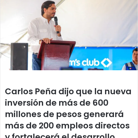
a
n
e
m
a
i
l
Carlos Peña dijo que la nueva
inversión de más de 600
millones de pesos generará
más de 200 empleos directos
y fortalecerá el desarrollo