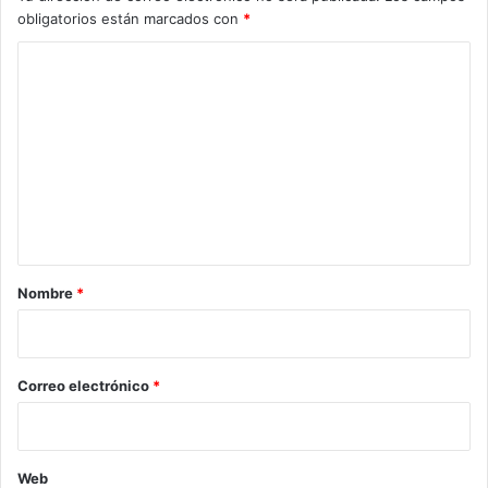
obligatorios están marcados con
*
C
o
m
e
n
t
a
r
Nombre
*
i
o
*
Correo electrónico
*
Web