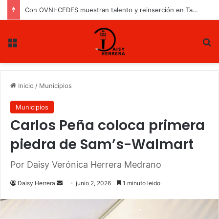
Con OVNI-CEDES muestran talento y reinserción en Tamaulipas
Menu
B
Inicio
/
Municipios
Municipios
Carlos Peña coloca primera
piedra de Sam’s-Walmart
Por Daisy Verónica Herrera Medrano
Daisy Herrera
S
junio 2, 2026
1 minuto leido
e
n
d