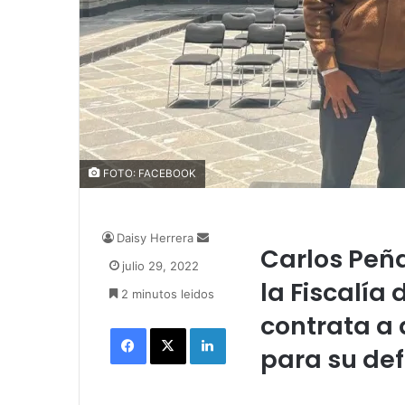
FOTO: FACEBOOK
Daisy Herrera
S
Carlos Peña
e
julio 29, 2022
n
la Fiscalía
2 minutos leidos
d
a
contrata a
Facebook
X
LinkedIn
n
para su de
e
m
a