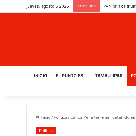
jueves, agosto 6 2026
Última Hora:
PAN ratifica triu
INICIO
EL PUNTO ES…
TAMAULIPAS
PO
Inicio
/
Política
/
Carlos Peña teme ser detenido en
Política