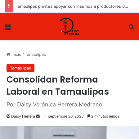
Tamaulipas plantea apoyar con insumos a productores de sorgo y maíz
Menu
B
Inicio
/
Tamaulipas
Tamaulipas
Consolidan Reforma
Laboral en Tamaulipas
Por Daisy Verónica Herrera Medrano
Daisy Herrera
S
septiembre 26, 2023
2 minutos leidos
e
n
d