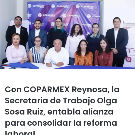
a
n
e
m
a
i
l
Con COPARMEX Reynosa, la
Secretaria de Trabajo Olga
Sosa Ruiz, entabla alianza
para consolidar la reforma
laboral