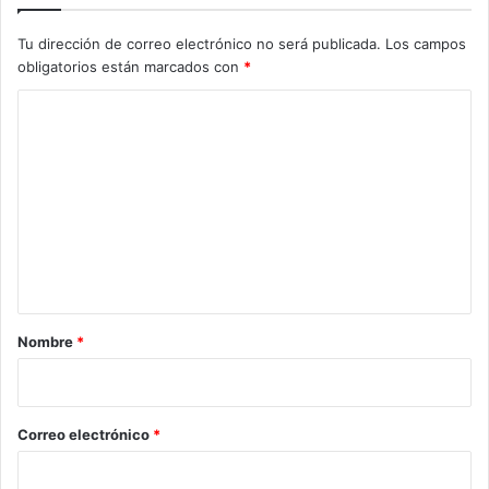
Tu dirección de correo electrónico no será publicada.
Los campos
obligatorios están marcados con
*
C
o
m
e
n
t
a
r
Nombre
*
i
o
*
Correo electrónico
*