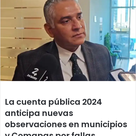
n
d
a
n
e
m
a
i
l
La cuenta pública 2024
anticipa nuevas
observaciones en municipios
y Comapas por fallas