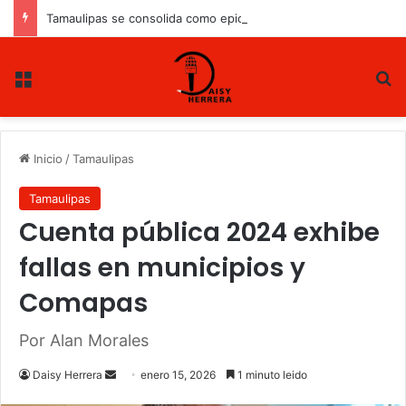
Tamaulipas se consolida como epicentro energético de México
Menu
B
Inicio
/
Tamaulipas
Tamaulipas
Cuenta pública 2024 exhibe
fallas en municipios y
Comapas
Por Alan Morales
Daisy Herrera
S
enero 15, 2026
1 minuto leido
e