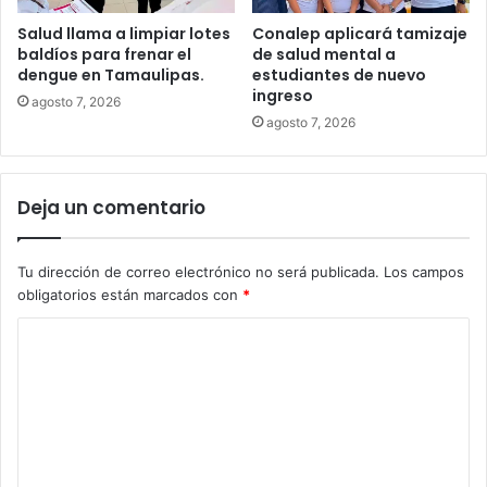
Salud llama a limpiar lotes
Conalep aplicará tamizaje
baldíos para frenar el
de salud mental a
dengue en Tamaulipas.
estudiantes de nuevo
ingreso
agosto 7, 2026
agosto 7, 2026
Deja un comentario
Tu dirección de correo electrónico no será publicada.
Los campos
obligatorios están marcados con
*
C
o
m
e
n