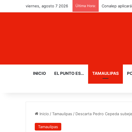
viernes, agosto 7 2026
Última Hora:
Conalep aplicará
INICIO
EL PUNTO ES…
TAMAULIPAS
PO
Inicio
/
Tamaulipas
/
Descarta Pedro Cepeda subeje
Tamaulipas