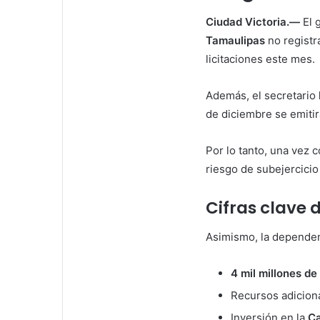
i
l
Ciudad Victoria.—
El 
Tamaulipas
no registra
licitaciones este mes.
Además, el secretario
de diciembre se emitir
Por lo tanto, una vez 
riesgo de subejercicio
Cifras clave
Asimismo, la dependen
4 mil millones de
Recursos adicion
Inversión en la
Ca