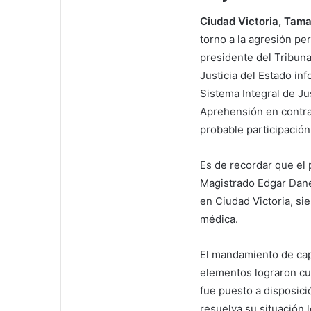
i
l
Ciudad Victoria, Tama
torno a la agresión pe
presidente del Tribuna
Justicia del Estado in
Sistema Integral de Ju
Aprehensión en contra 
probable participació
Es de recordar que el 
Magistrado Edgar Dané
en Ciudad Victoria, si
médica.
El mandamiento de capt
elementos lograron cum
fue puesto a disposici
resuelva su situación l