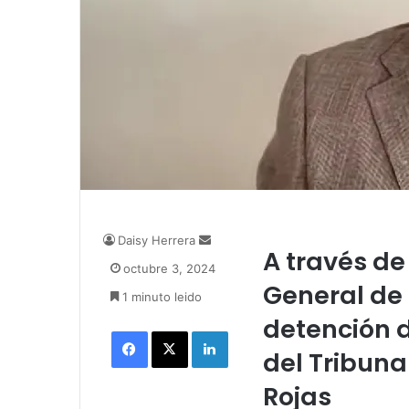
Daisy Herrera
S
A través de
e
octubre 3, 2024
n
General de 
1 minuto leido
d
a
detención d
Facebook
X
LinkedIn
n
del Tribuna
e
m
Rojas
a