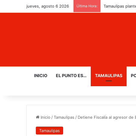
jueves, agosto 6 2026
Última Hora:
Tamaulipas plant
INICIO
EL PUNTO ES…
TAMAULIPAS
PO
Inicio
/
Tamaulipas
/
Detiene Fiscalía al agresor de
Tamaulipas