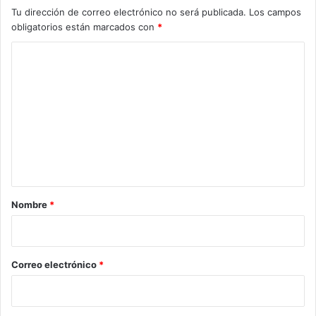
Tu dirección de correo electrónico no será publicada.
Los campos
obligatorios están marcados con
*
C
o
m
e
n
t
a
r
Nombre
*
i
o
*
Correo electrónico
*