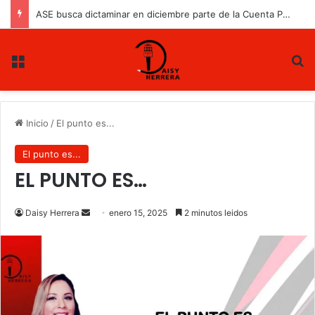
ASE busca dictaminar en diciembre parte de la Cuenta Pública 2025
Menu
B
Inicio
/
El punto es...
El punto es...
EL PUNTO ES…
Daisy Herrera
S
enero 15, 2025
2 minutos leidos
e
n
d
a
n
e