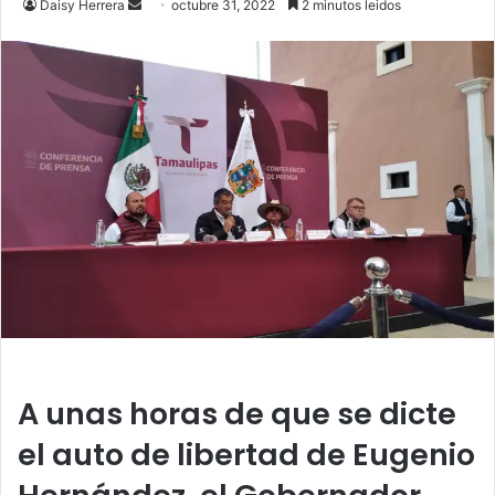
Daisy Herrera
S
octubre 31, 2022
2 minutos leidos
e
n
d
a
n
e
m
a
i
l
A unas horas de que se dicte
el auto de libertad de Eugenio