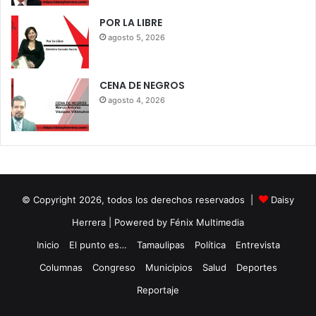
POR LA LIBRE
agosto 5, 2026
CENA DE NEGROS
agosto 4, 2026
© Copyright 2026, todos los derechos reservados |
Daisy
Herrera
| Powered by Fénix Multimedia
Inicio
El punto es…
Tamaulipas
Política
Entrevista
Columnas
Congreso
Municipios
Salud
Deportes
Reportaje