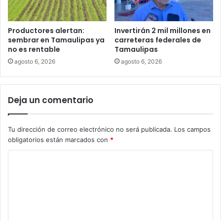
Productores alertan:
Invertirán 2 mil millones en
sembrar en Tamaulipas ya
carreteras federales de
no es rentable
Tamaulipas
agosto 6, 2026
agosto 6, 2026
Deja un comentario
Tu dirección de correo electrónico no será publicada.
Los campos
obligatorios están marcados con
*
C
o
m
e
n