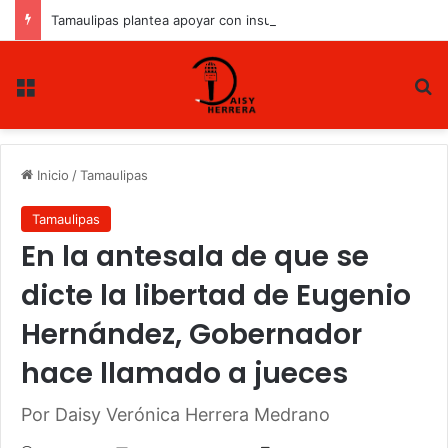
Tamaulipas plantea apoyar con insumos a productores de sorgo y maíz
Menu
B
Inicio
/
Tamaulipas
Tamaulipas
En la antesala de que se
dicte la libertad de Eugenio
Hernández, Gobernador
hace llamado a jueces
Por Daisy Verónica Herrera Medrano