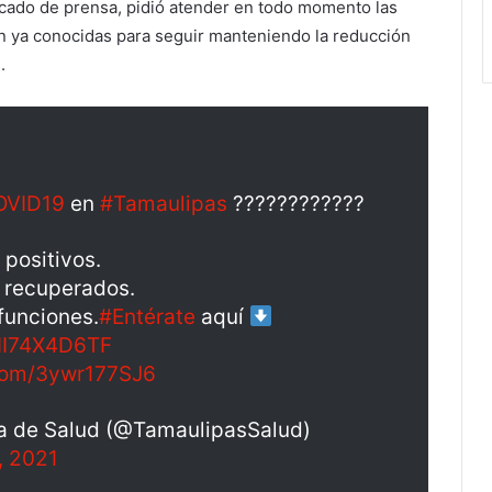
cado de prensa, pidió atender en todo momento las
 ya conocidas para seguir manteniendo la reducción
.
OVID19
en
#Tamaulipas
????????????
 positivos.
 recuperados.
funciones.
#Entérate
aquí
o/II74X4D6TF
.com/3ywr177SJ6
a de Salud (@TamaulipasSalud)
, 2021