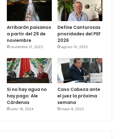
Arribarán paisanos
Define Canturosas
a partir del 29 de
prioridades del PEF
noviembre
2026
noviembre 12, 2023
agosto 10, 2025
Si no hay agua no
Caso Cabeza ante
hay pago: Ale
el juez la próxima
Cárdenas
semana
junio 18, 2024
mayo 8, 2023