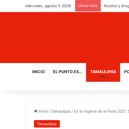
miércoles, agosto 5 2026
Última Hora:
Alcohol y drog
INICIO
EL PUNTO ES…
TAMAULIPAS
PO
Inicio
/
Tamaulipas
/
En la víspera de la Feria 2021, 
Tamaulipas