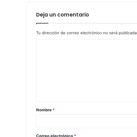
Deja un comentario
Tu dirección de correo electrónico no será publicada
C
o
m
e
n
t
a
r
Nombre
*
i
o
*
Correo electrónico
*