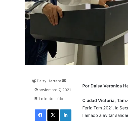
Daisy Herrera
S
Por Daisy Verónica H
e
noviembre 7, 2021
n
1 minuto leido
d
Ciudad Victoria, Tam.
a
Fería Tam 2021, la Sec
Facebook
X
LinkedIn
n
llamado a evitar salida
e
m