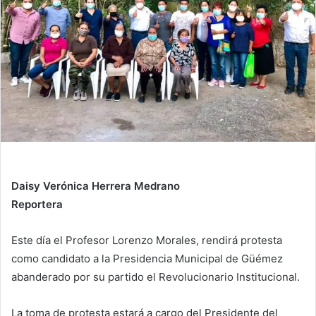
n
e
m
a
i
l
Daisy Verónica Herrera Medrano
Reportera
Este día el Profesor Lorenzo Morales, rendirá protesta
como candidato a la Presidencia Municipal de Güémez
abanderado por su partido el Revolucionario Institucional.
La toma de protesta estará a cargo del Presidente del