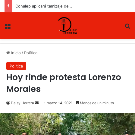
Conalep aplicará tamizaje de salud mental a estudiantes de nuevo ingreso
Menu
B
Inicio
/
Política
Política
Hoy rinde protesta Lorenzo
Morales
Daisy Herrera
S
marzo 14, 2021
Menos de un minuto
e
n
d
a