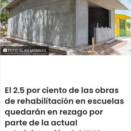
n
e
m
a
i
l
FOTO: ALAN MORALES
El 2.5 por ciento de las obras
de rehabilitación en escuelas
quedarán en rezago por
parte de la actual