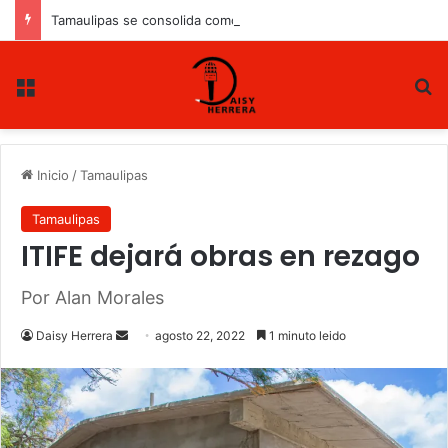
Tamaulipas se consolida como epicentro energético de México
Menu
B
Inicio
/
Tamaulipas
Tamaulipas
ITIFE dejará obras en rezago
Por Alan Morales
Daisy Herrera
S
agosto 22, 2022
1 minuto leido
e
n
d
a