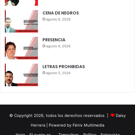
CENA DE NEGROS
agosto 6, 2026
PRESENCIA
agosto 6, 2026
LETRAS PROHIBIDAS
agosto 5, 2026
© Copyright 2026, todos los derechos reservados |
Daisy
Herrera
| Powered by Fénix Multimedia
Inicio
El punto es…
Tamaulipas
Política
Entrevista