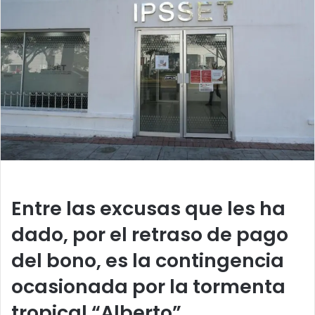
a
n
e
m
a
i
l
Entre las excusas que les ha
dado, por el retraso de pago
del bono, es la contingencia
ocasionada por la tormenta
tropical “Alberto”