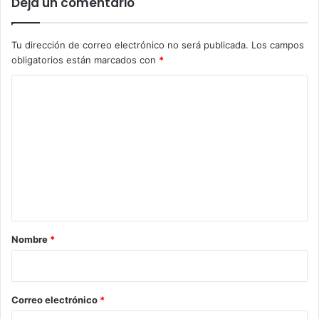
Deja un comentario
Tu dirección de correo electrónico no será publicada.
Los campos
obligatorios están marcados con
*
C
o
m
e
n
t
a
r
Nombre
*
i
o
*
Correo electrónico
*