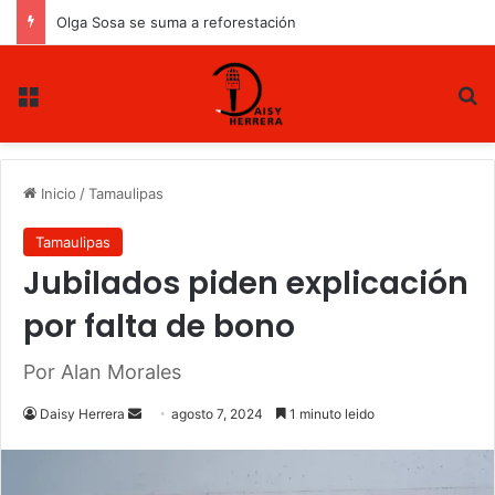
Olga Sosa se suma a reforestación
Menu
B
Inicio
/
Tamaulipas
Tamaulipas
Jubilados piden explicación
por falta de bono
Por Alan Morales
Daisy Herrera
S
agosto 7, 2024
1 minuto leido
e
n
d