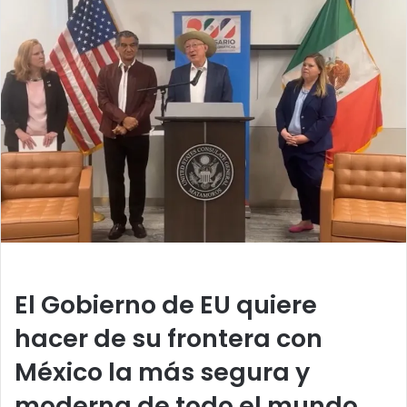
n
d
a
n
e
m
a
i
l
El Gobierno de EU quiere
hacer de su frontera con
México la más segura y
moderna de todo el mundo,