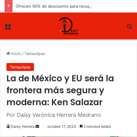
Ofrecen 90% de descuento para recuperar cartera vencida
Menu
B
Inicio
/
Tamaulipas
Tamaulipas
La de México y EU será la
frontera más segura y
moderna: Ken Salazar
Por Daisy Verónica Herrera Medrano
Daisy Herrera
S
octubre 17, 2023
2 minutos leidos
e