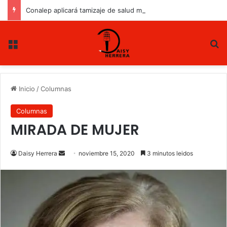
Conalep aplicará tamizaje de salud mental a estudiantes de nuevo ingreso
Menu
B
Inicio
/
Columnas
Columnas
MIRADA DE MUJER
Daisy Herrera
S
noviembre 15, 2020
3 minutos leidos
e
n
d
a
n
e