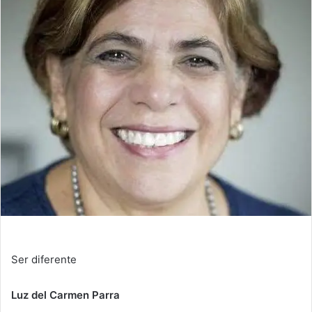
m
a
i
l
Ser diferente
Luz del Carmen Parra