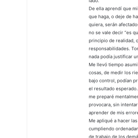
lado.
De ella aprendí que m
que haga, o deje de ha
quiera, serán afectad
no se vale decir “es q
principio de realidad,
responsabilidades. Tom
nada podía justificar 
Me llevó tiempo asumi
cosas, de medir los ri
bajo control, podían p
el resultado esperado.
me preparé mentalmen
provocara, sin intenta
aprender de mis error
Me apliqué a hacer la
cumpliendo ordenadame
de trabajo de los dem