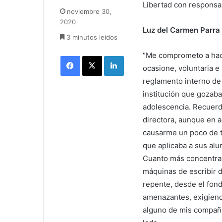
Libertad con responsa
e
noviembre 30,
n
2020
d
Luz del Carmen Parra
3 minutos leidos
a
n
“Me comprometo a hac
Facebook
X
LinkedIn
e
ocasione, voluntaria e
m
a
reglamento interno de
i
institución que gozaba 
l
adolescencia. Recuerd
directora, aunque en 
causarme un poco de te
que aplicaba a sus al
Cuanto más concentrad
máquinas de escribir d
repente, desde el fond
amenazantes, exigiend
alguno de mis compañe