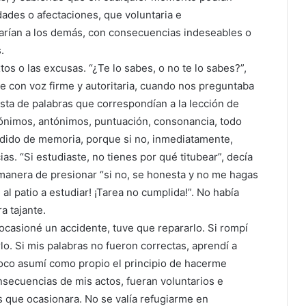
ades o afectaciones, que voluntaria e
arían a los demás, con consecuencias indeseables o
.
tos o las excusas. “¿Te lo sabes, o no te lo sabes?”,
e con voz firme y autoritaria, cuando nos preguntaba
lista de palabras que correspondían a la lección de
inónimos, antónimos, puntuación, consonancia, todo
ndido de memoria, porque si no, inmediatamente,
as. “Si estudiaste, no tienes por qué titubear”, decía
manera de presionar “si no, se honesta y no me hagas
 al patio a estudiar! ¡Tarea no cumplida!”. No había
a tajante.
ocasioné un accidente, tuve que repararlo. Si rompí
lo. Si mis palabras no fueron correctas, aprendí a
oco asumí como propio el principio de hacerme
secuencias de mis actos, fueran voluntarios e
s que ocasionara. No se valía refugiarme en