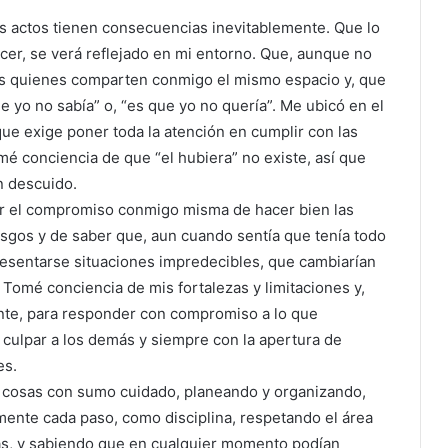
is actos tienen consecuencias inevitablemente. Que lo
cer, se verá reflejado en mi entorno. Que, aunque no
os quienes comparten conmigo el mismo espacio y, que
ue yo no sabía” o, “es que yo no quería”. Me ubicó en el
 que exige poner toda la atención en cumplir con las
é conciencia de que “el hubiera” no existe, así que
un descuido.
r el compromiso conmigo misma de hacer bien las
esgos y de saber que, aun cuando sentía que tenía todo
resentarse situaciones impredecibles, que cambiarían
 Tomé conciencia de mis fortalezas y limitaciones y,
te, para responder con compromiso a lo que
r culpar a los demás y siempre con la apertura de
es.
s cosas con sumo cuidado, planeando y organizando,
nte cada paso, como disciplina, respetando el área
ás, y sabiendo que en cualquier momento podían