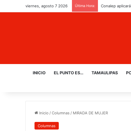
viernes, agosto 7 2026
Última Hora:
Conalep aplicará
INICIO
EL PUNTO ES…
TAMAULIPAS
PO
Inicio
/
Columnas
/
MIRADA DE MUJER
Columnas