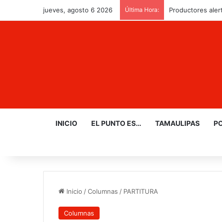
jueves, agosto 6 2026
Última Hora:
Productores aler
INICIO
EL PUNTO ES…
TAMAULIPAS
PO
Inicio
/
Columnas
/
PARTITURA
Columnas