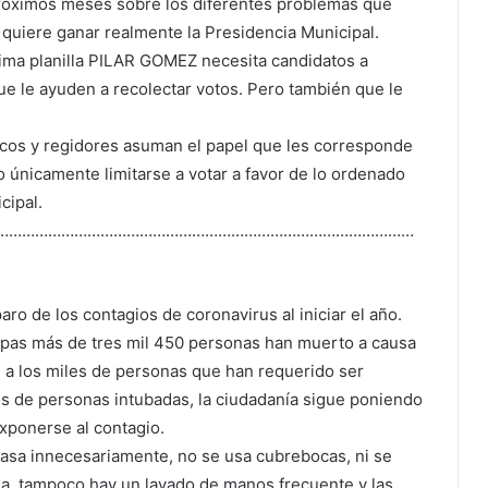
róximos meses sobre los diferentes problemas que
 quiere ganar realmente la Presidencia Municipal.
xima planilla PILAR GOMEZ necesita candidatos a
ue le ayuden a recolectar votos. Pero también que le
icos y regidores asuman el papel que les corresponde
o únicamente limitarse a votar a favor de lo ordenado
cipal.
……………………………………………………………………………………
 de los contagios de coronavirus al iniciar el año.
pas más de tres mil 450 personas han muerto a causa
 a los miles de personas que han requerido ser
os de personas intubadas, la ciudadanía sigue poniendo
exponerse al contagio.
casa innecesariamente, no se usa cubrebocas, ni se
ia, tampoco hay un lavado de manos frecuente y las