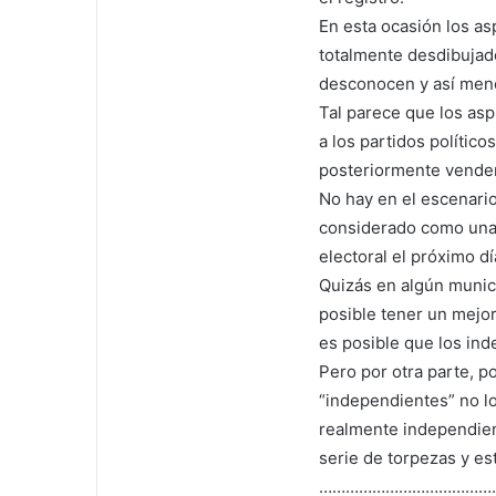
En esta ocasión los a
totalmente desdibujad
desconocen y así meno
Tal parece que los asp
a los partidos polític
posteriormente vender
No hay en el escenari
considerado como una 
electoral el próximo dí
Quizás en algún munic
posible tener un mejor
es posible que los in
Pero por otra parte, p
“independientes” no lo
realmente independie
serie de torpezas y es
…………………………………