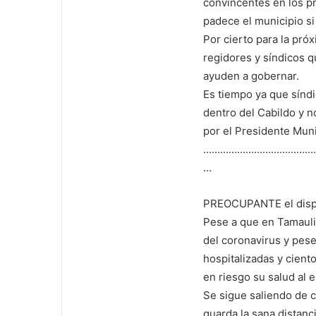
convincentes en los p
padece el municipio si
Por cierto para la pró
regidores y síndicos q
ayuden a gobernar.
Es tiempo ya que sínd
dentro del Cabildo y n
por el Presidente Muni
…………………………………
…
PREOCUPANTE el disparo
Pese a que en Tamauli
del coronavirus y pese
hospitalizadas y cient
en riesgo su salud al 
Se sigue saliendo de 
guarda la sana distanc