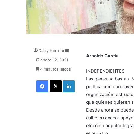
Daisy Herrera
S
Arnoldo García.
e
enero 12, 2021
n
4 minutos leidos
d
INDEPENDIENTES
a
Las ganas no bastan. 
Facebook
X
LinkedIn
n
política como una aven
e
organización, estructu
m
a
que quienes quieren s
i
Desde ahora se puede 
l
calles a recabar apoy
elección popular logra
el registro.