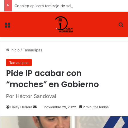
Conalep aplicará tamizaje de salud mental a estudiantes de nuevo ingreso
Menu
B
Inicio
/
Tamaulipas
Tamaulipas
Pide IP acabar con
“moches” en Gobierno
Por Héctor Sandoval
Daisy Herrera
S
noviembre 29, 2022
2 minutos leidos
e
n
d