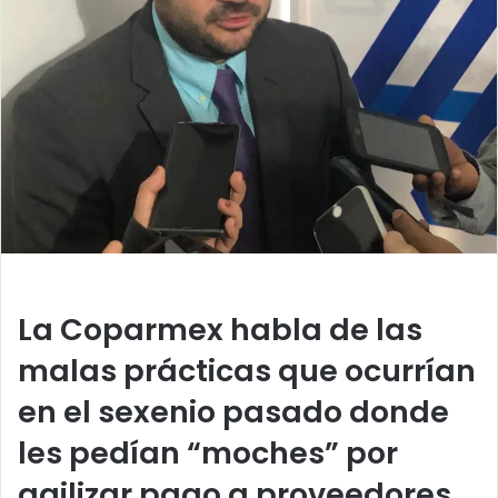
a
n
e
m
a
i
l
La Coparmex habla de las
malas prácticas que ocurrían
en el sexenio pasado donde
les pedían “moches” por
agilizar pago a proveedores