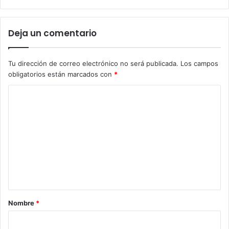
Deja un comentario
Tu dirección de correo electrónico no será publicada.
Los campos
obligatorios están marcados con
*
C
o
m
e
n
t
a
r
Nombre
*
i