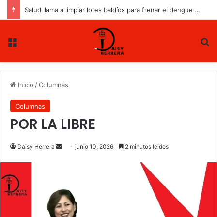
Salud llama a limpiar lotes baldíos para frenar el dengue en Tamaulipas.
Menu
B
Inicio
/
Columnas
Columnas
POR LA LIBRE
Daisy Herrera
S
junio 10, 2026
2 minutos leidos
e
n
d
a
n
e