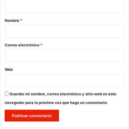
t
a
r
Nombre
*
i
o
*
Correo electrónico
*
Web
Guardar mi nombre, correo electrónico y sitio web en este
navegador para la próxima vez que haga un comentario.