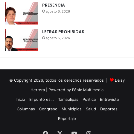
PRESENCIA
agosto 6, 2026
LETRAS PROHIBIDAS
agosto 5, 2026
© Copyright 2026, todos los derechos reservados |
Daisy
Herrera
| Powered by Fénix Multimedia
Inicio
El punto es…
Tamaulipas
Política
Entrevista
Columnas
Congreso
Municipios
Salud
Deportes
Reportaje
Facebook
X
YouTube
Instagram