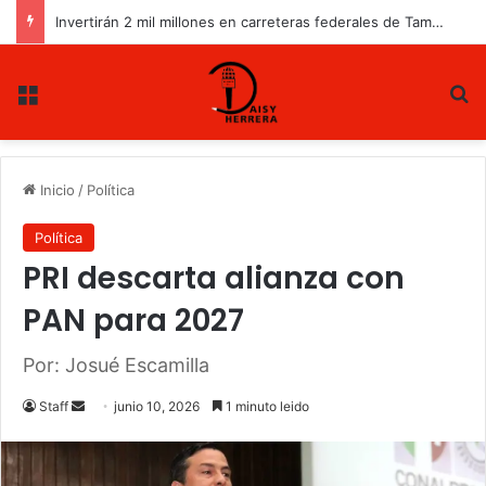
Invertirán 2 mil millones en carreteras federales de Tamaulipas
Menu
B
Inicio
/
Política
Política
PRI descarta alianza con
PAN para 2027
Por: Josué Escamilla
Staff
S
junio 10, 2026
1 minuto leido
e
n
d