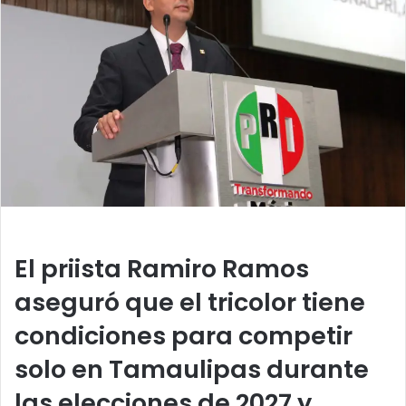
a
n
e
m
a
i
l
El priista Ramiro Ramos
aseguró que el tricolor tiene
condiciones para competir
solo en Tamaulipas durante
las elecciones de 2027 y