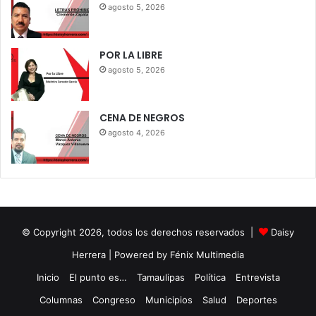
agosto 5, 2026
POR LA LIBRE
agosto 5, 2026
CENA DE NEGROS
agosto 4, 2026
© Copyright 2026, todos los derechos reservados |
Daisy
Herrera
| Powered by Fénix Multimedia
Inicio
El punto es…
Tamaulipas
Política
Entrevista
Columnas
Congreso
Municipios
Salud
Deportes