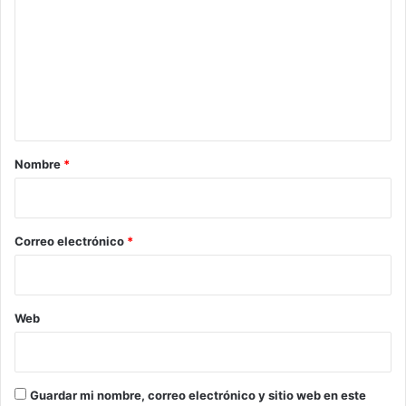
m
e
n
t
a
r
Nombre
*
i
o
*
Correo electrónico
*
Web
Guardar mi nombre, correo electrónico y sitio web en este