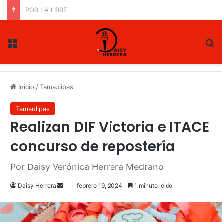
PAN ratifica triunfo de Gloria y Truko
Menu
B
Inicio
/
Tamaulipas
Tamaulipas
Realizan DIF Victoria e ITACE
concurso de repostería
Por Daisy Verónica Herrera Medrano
Daisy Herrera
S
febrero 19, 2024
1 minuto leido
e
n
d