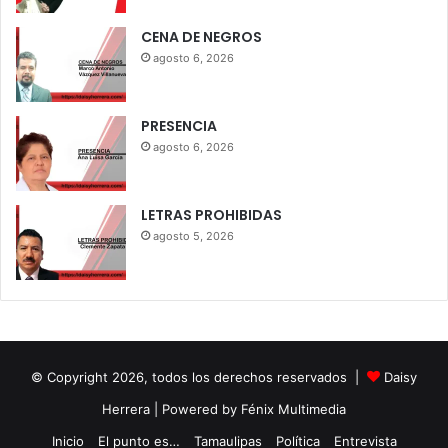
CENA DE NEGROS
agosto 6, 2026
PRESENCIA
agosto 6, 2026
LETRAS PROHIBIDAS
agosto 5, 2026
© Copyright 2026, todos los derechos reservados |
Daisy
Herrera
| Powered by Fénix Multimedia
Inicio
El punto es…
Tamaulipas
Política
Entrevista