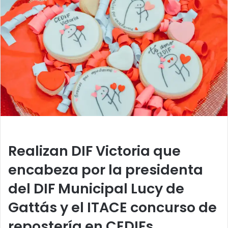
a
n
e
m
a
i
l
Realizan DIF Victoria que
encabeza por la presidenta
del DIF Municipal Lucy de
Gattás y el ITACE concurso de
repostería en CEDIFs