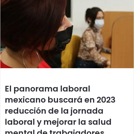
a
n
e
m
a
i
l
El panorama laboral
mexicano buscará en 2023
reducción de la jornada
laboral y mejorar la salud
mental de trabajadores