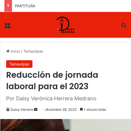
PARTITURA
Menu
B
Inicio
/
Tamaulipas
Tamaulipas
Reducción de jornada
laboral para el 2023
Por Daisy Verónica Herrera Medrano
Daisy Herrera
S
diciembre 28, 2022
1 minuto leido
e
n
d