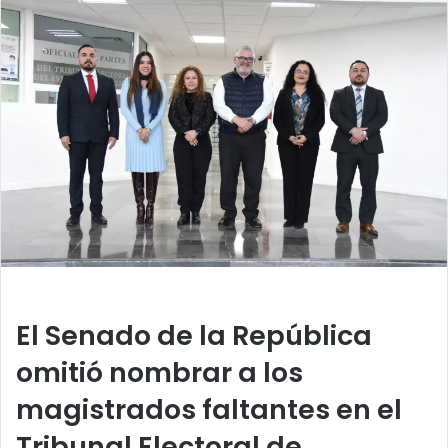
n
d
a
n
e
m
a
i
l
El Senado de la República
omitió nombrar a los
magistrados faltantes en el
Tribunal Electoral de