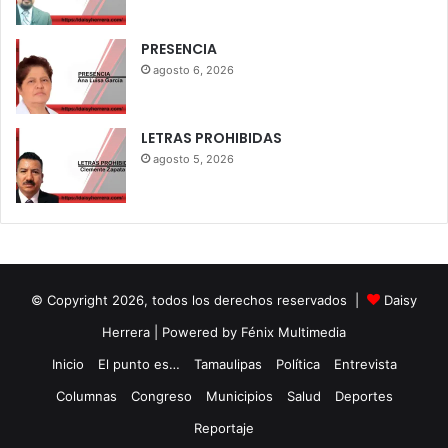
PRESENCIA
agosto 6, 2026
LETRAS PROHIBIDAS
agosto 5, 2026
© Copyright 2026, todos los derechos reservados |
Daisy
Herrera
| Powered by Fénix Multimedia
Inicio
El punto es…
Tamaulipas
Política
Entrevista
Columnas
Congreso
Municipios
Salud
Deportes
Reportaje