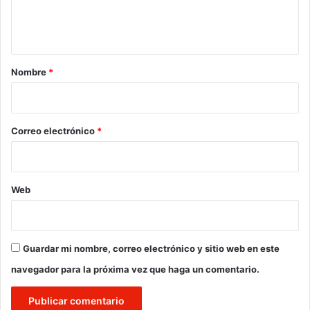
n
t
a
r
Nombre
*
i
o
*
Correo electrónico
*
Web
Guardar mi nombre, correo electrónico y sitio web en este
navegador para la próxima vez que haga un comentario.