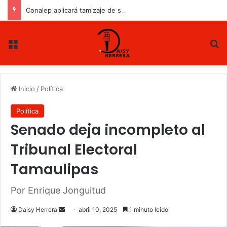
Conalep aplicará tamizaje de salud mental a estudiantes de nuevo ingreso
Menu
B
Inicio
/
Política
Política
Senado deja incompleto al
Tribunal Electoral
Tamaulipas
Por Enrique Jonguitud
Daisy Herrera
S
abril 10, 2025
1 minuto leido
e