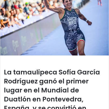
a
n
e
m
a
i
l
La tamaulipeca Sofía García
Rodríguez ganó el primer
lugar en el Mundial de
Duatlón en Pontevedra,
España, y se convirtió en