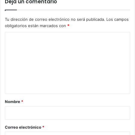
Deja un comentario
Tu dirección de correo electrónico no será publicada.
Los campos
obligatorios están marcados con
*
C
o
m
e
n
t
a
r
Nombre
*
i
o
*
Correo electrónico
*