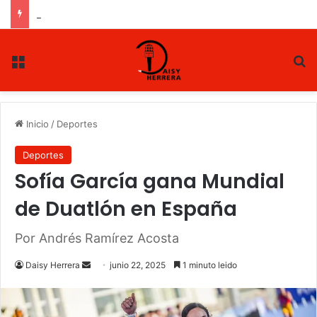
PAN ratifica triunfo de Gloria y Truko
Menu
B
Inicio
/
Deportes
Deportes
Sofía García gana Mundial
de Duatlón en España
Por Andrés Ramírez Acosta
Daisy Herrera
S
junio 22, 2025
1 minuto leido
e
n
d