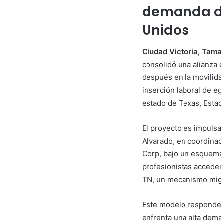
i
demanda de
l
Unidos
Ciudad Victoria, Tama
consolidó una alianza 
después en la movilidad
inserción laboral de e
estado de Texas, Esta
El proyecto es impuls
Alvarado, en coordina
Corp, bajo un esquema
profesionistas acceder
TN, un mecanismo migr
Este modelo responde a
enfrenta una alta dema