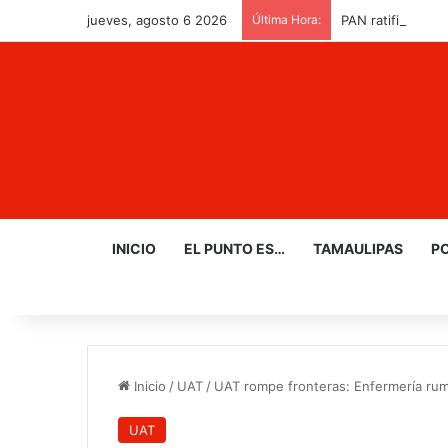
jueves, agosto 6 2026
Última Hora:
PAN ratifica triu
INICIO
EL PUNTO ES…
TAMAULIPAS
PO
Inicio
/
UAT
/
UAT rompe fronteras: Enfermería ru
UAT