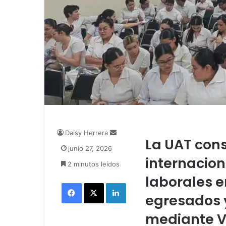
Daisy Herrera
S
La UAT cons
e
junio 27, 2026
n
internacio
2 minutos leidos
d
a
laborales e
Facebook
X
LinkedIn
n
egresados 
e
m
mediante Vi
a