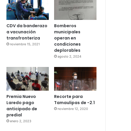
CDV da banderazo
Bomberos
a vacunación
municipales
transfronteriza
operan en
condiciones
noviembre 15, 2021
deplorables
agosto 2, 2024
Premia Nuevo
Recorte para
Laredo pago
Tamaulipas de -2.1
anticipado de
noviembre 12, 2020
predial
enero 2, 2023