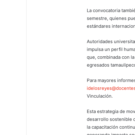
La convocatoria tambi
semestre, quienes pue
estándares internacion
Autoridades universit
impulsa un perfil huma
que, combinada con la
egresados tamaulipecos
Para mayores informes,
idelosreyes@docentes
Vinculación.
Esta estrategia de mov
desarrollo sostenible 
la capacitación continu
generando impacto soc