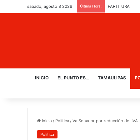
sábado, agosto 8 2026
Última Hora:
PARTITURA
INICIO
EL PUNTO ES…
TAMAULIPAS
PO
Inicio
/
Política
/
Va Senador por reducción del IVA
Política