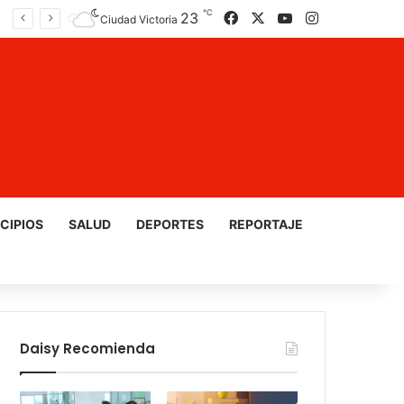
℃
23
Facebook
X
YouTube
Instagram
Ciudad Victoria
CIPIOS
SALUD
DEPORTES
REPORTAJE
Daisy Recomienda