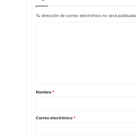
Tu dirección de correo electrónico no será publicada
C
o
m
e
n
t
a
r
Nombre
*
i
o
*
Correo electrónico
*