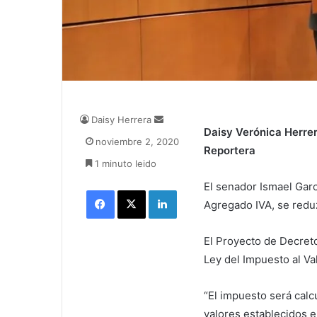
Daisy Herrera
S
Daisy Verónica Herre
e
noviembre 2, 2020
n
Reportera
1 minuto leido
d
a
El senador Ismael Gar
Facebook
X
LinkedIn
n
Agregado IVA, se reduzc
e
m
a
El Proyecto de Decret
i
Ley del Impuesto al Va
l
“El impuesto será calc
valores establecidos e