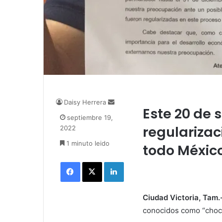
Daisy Herrera
S
Este 20 de 
e
septiembre 19,
n
regularizac
2022
d
1 minuto leido
a
todo Méxic
n
Facebook
X
LinkedIn
e
m
a
i
Ciudad Victoria, Tam.
l
conocidos como “choco