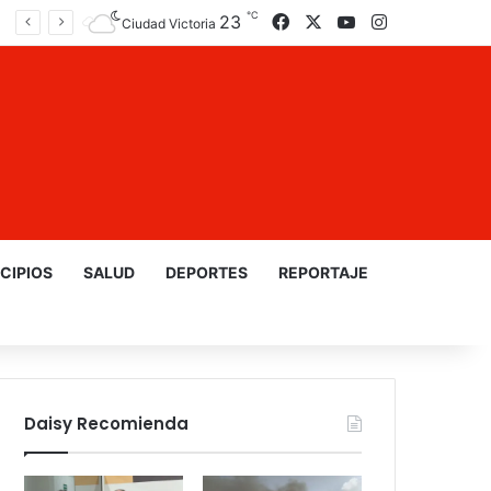
℃
23
Facebook
X
YouTube
Instagram
Ciudad Victoria
CIPIOS
SALUD
DEPORTES
REPORTAJE
Daisy Recomienda