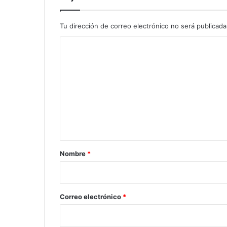
Tu dirección de correo electrónico no será publicada
C
o
m
e
n
t
a
r
Nombre
*
i
o
*
Correo electrónico
*