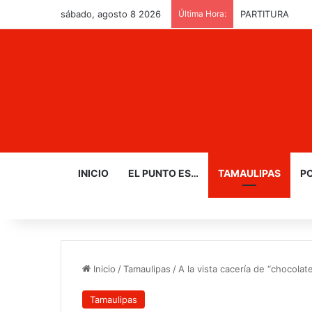
sábado, agosto 8 2026
Última Hora:
PARTITURA
INICIO
EL PUNTO ES…
TAMAULIPAS
PO
Inicio
/
Tamaulipas
/
A la vista cacería de “chocolat
Tamaulipas