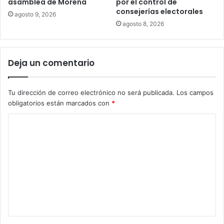
asamblea de Morena
por el control de
consejerías electorales
agosto 9, 2026
agosto 8, 2026
Deja un comentario
Tu dirección de correo electrónico no será publicada.
Los campos
obligatorios están marcados con
*
C
o
m
e
n
t
a