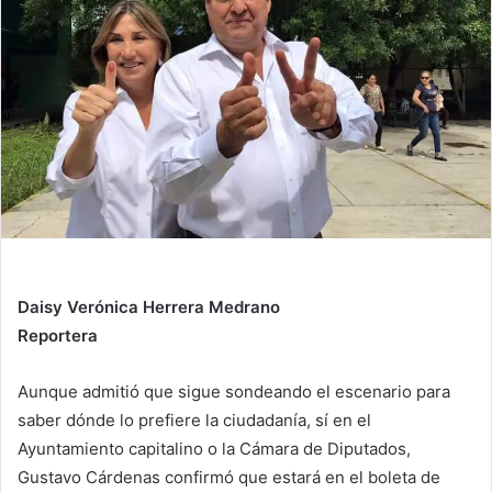
n
e
m
a
i
l
Daisy Verónica Herrera Medrano
Reportera
Aunque admitió que sigue sondeando el escenario para
saber dónde lo prefiere la ciudadanía, sí en el
Ayuntamiento capitalino o la Cámara de Diputados,
Gustavo Cárdenas confirmó que estará en el boleta de