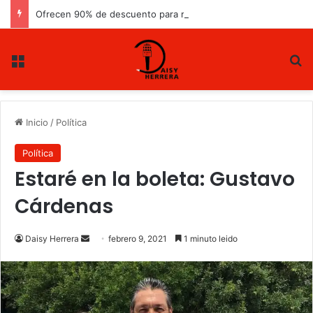
Ofrecen 90% de descuento para recuperar cartera vencida
Menu
B
Inicio
/
Política
Política
Estaré en la boleta: Gustavo
Cárdenas
Daisy Herrera
S
febrero 9, 2021
1 minuto leido
e
n
d
a