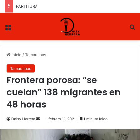
PARTITURA
Menu
B
Inicio
/
Tamaulipas
Tamaulipas
Frontera porosa: “se
cuelan” 138 migrantes en
48 horas
Daisy Herrera
S
febrero 11, 2021
1 minuto leido
e
n