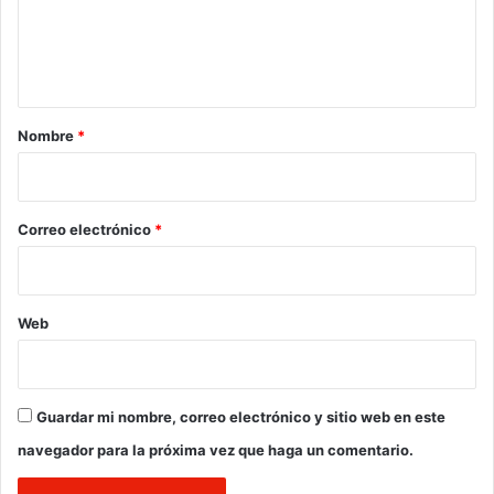
n
t
a
r
Nombre
*
i
o
*
Correo electrónico
*
Web
Guardar mi nombre, correo electrónico y sitio web en este
navegador para la próxima vez que haga un comentario.