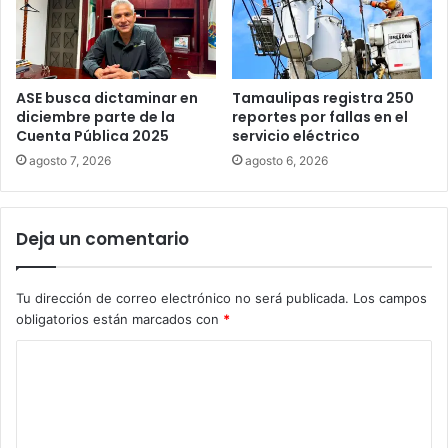
ASE busca dictaminar en
Tamaulipas registra 250
diciembre parte de la
reportes por fallas en el
Cuenta Pública 2025
servicio eléctrico
agosto 7, 2026
agosto 6, 2026
Deja un comentario
Tu dirección de correo electrónico no será publicada.
Los campos
obligatorios están marcados con
*
C
o
m
e