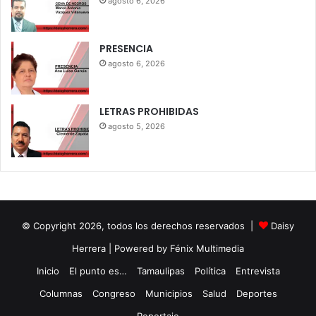
agosto 6, 2026
PRESENCIA
agosto 6, 2026
LETRAS PROHIBIDAS
agosto 5, 2026
© Copyright 2026, todos los derechos reservados |
Daisy
Herrera
| Powered by Fénix Multimedia
Inicio
El punto es…
Tamaulipas
Política
Entrevista
Columnas
Congreso
Municipios
Salud
Deportes
Reportaje