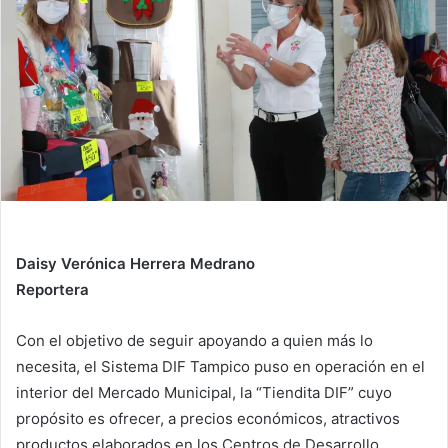
n
e
m
a
i
l
Daisy Verónica Herrera Medrano
Reportera
Con el objetivo de seguir apoyando a quien más lo
necesita, el Sistema DIF Tampico puso en operación en el
interior del Mercado Municipal, la “Tiendita DIF” cuyo
propósito es ofrecer, a precios económicos, atractivos
productos elaborados en los Centros de Desarrollo