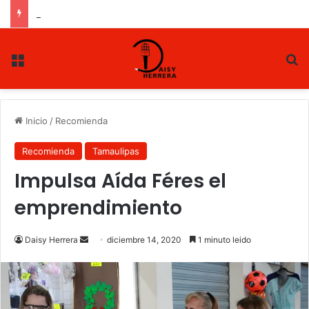
POR LA LIBRE
Menu
B
Inicio
/
Recomienda
Recomienda
Tamaulipas
Impulsa Aída Féres el
emprendimiento
Daisy Herrera
S
diciembre 14, 2020
1 minuto leido
e
n
d
a