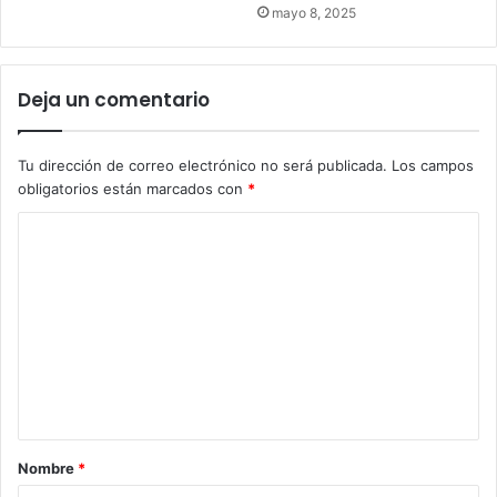
mayo 8, 2025
Deja un comentario
Tu dirección de correo electrónico no será publicada.
Los campos
obligatorios están marcados con
*
C
o
m
e
n
t
a
r
Nombre
*
i