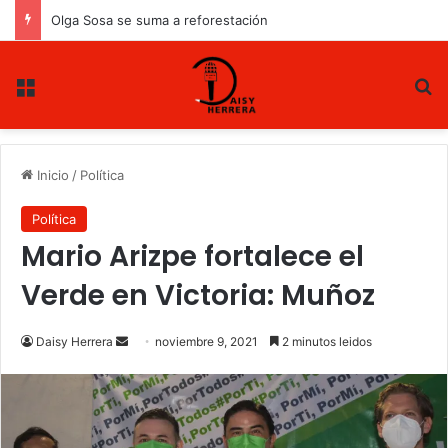
Olga Sosa se suma a reforestación
Menu
B
Inicio
/
Política
Política
Mario Arizpe fortalece el
Verde en Victoria: Muñoz
Daisy Herrera
S
noviembre 9, 2021
2 minutos leidos
e
n
d
a