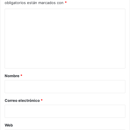
obligatorios están marcados con
*
C
o
m
e
n
t
a
r
Nombre
*
i
o
*
Correo electrónico
*
Web