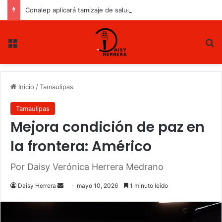
Conalep aplicará tamizaje de salud mental a estudiantes de nuevo ingreso
Menu
B
Inicio
/
Tamaulipas
Tamaulipas
Mejora condición de paz en
la frontera: Américo
Por Daisy Verónica Herrera Medrano
Daisy Herrera
S
mayo 10, 2026
1 minuto leido
e
n
d