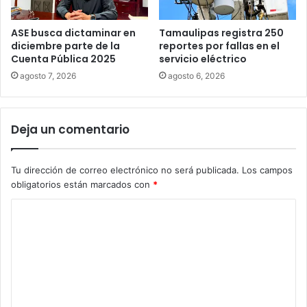
ASE busca dictaminar en
Tamaulipas registra 250
diciembre parte de la
reportes por fallas en el
Cuenta Pública 2025
servicio eléctrico
agosto 7, 2026
agosto 6, 2026
Deja un comentario
Tu dirección de correo electrónico no será publicada.
Los campos
obligatorios están marcados con
*
C
o
m
e
n