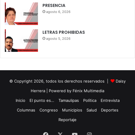
PRESENCIA
agosto 6, 2026
LETRAS PROHIBIDAS
agosto 5, 2026
© Copyright 2026, todos los derechos reservados |
Daisy
Herrera
| Powered by Fénix Multimedia
Inicio
El punto es…
Tamaulipas
Política
Entrevista
Columnas
Congreso
Municipios
Salud
Deportes
Reportaje
Facebook
X
YouTube
Instagram