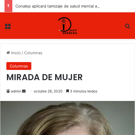
Conalep aplicará tamizaje de salud mental a estudiantes de nuevo ingreso
Menu
B
Inicio
/
Columnas
Columnas
MIRADA DE MUJER
admin
S
octubre 26, 2020
3 minutos leidos
e
n
d
a
n
e