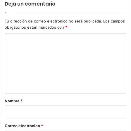
Deja un comentario
Tu dirección de correo electrónico no será publicada.
Los campos
obligatorios están marcados con
*
C
o
m
e
n
t
a
r
Nombre
*
i
o
*
Correo electrónico
*