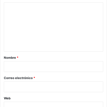
C
o
m
e
n
t
a
r
Nombre
*
i
o
*
Correo electrónico
*
Web