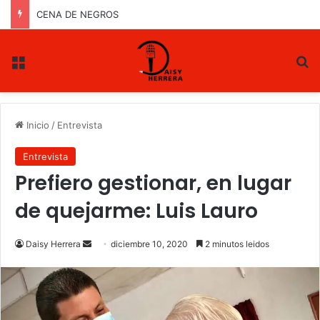
CENA DE NEGROS
Menu
B
Inicio
/
Entrevista
Entrevista
Prefiero gestionar, en lugar
de quejarme: Luis Lauro
Daisy Herrera
S
diciembre 10, 2020
2 minutos leidos
e
n
d
a