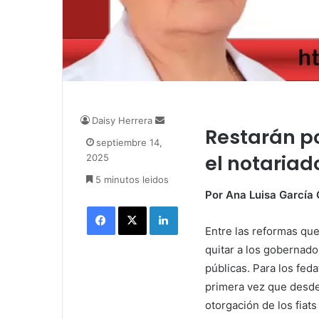
Daisy Herrera
S
Restarán p
e
septiembre 14,
n
el notariad
2025
d
5 minutos leidos
a
Por Ana Luisa García 
n
Facebook
X
LinkedIn
e
m
Entre las reformas que
a
quitar a los gobernado
i
públicas. Para los feda
l
primera vez que desde 
otorgación de los fiats