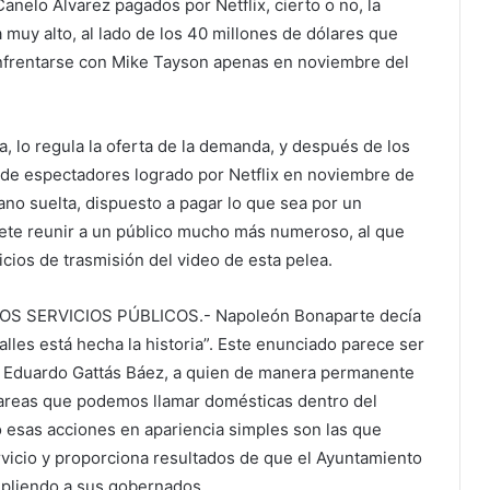
 Canelo Álvarez pagados por Netflix, cierto o no, la
a muy alto, al lado de los 40 millones de dólares que
nfrentarse con Mike Tayson apenas en noviembre del
, lo regula la oferta de la demanda, y después de los
de espectadores logrado por Netflix en noviembre de
no suelta, dispuesto a pagar lo que sea por un
te reunir a un público mucho más numeroso, al que
cios de trasmisión del video de esta pelea.
S SERVICIOS PÚBLICOS.- Napoleón Bonaparte decía
les está hecha la historia”. Este enunciado parece ser
e Eduardo Gattás Báez, a quien de manera permanente
tareas que podemos llamar domésticas dentro del
o esas acciones en apariencia simples son las que
rvicio y proporciona resultados de que el Ayuntamiento
mpliendo a sus gobernados.