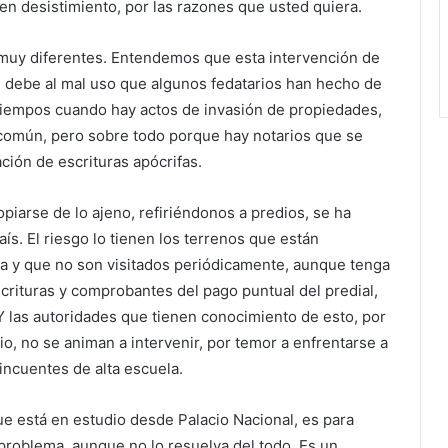
n desistimiento, por las razones que usted quiera.
 muy diferentes. Entendemos que esta intervención de
se debe al mal uso que algunos fedatarios han hecho de
 tiempos cuando hay actos de invasión de propiedades,
común, pero sobre todo porque hay notarios que se
ación de escrituras apócrifas.
iarse de lo ajeno, refiriéndonos a predios, se ha
ís. El riesgo lo tienen los terrenos que están
da y que no son visitados periódicamente, aunque tenga
scrituras y comprobantes del pago puntual del predial,
Y las autoridades que tienen conocimiento de esto, por
io, no se animan a intervenir, por temor a enfrentarse a
incuentes de alta escuela.
e está en estudio desde Palacio Nacional, es para
problema, aunque no lo resuelva del todo. Es un