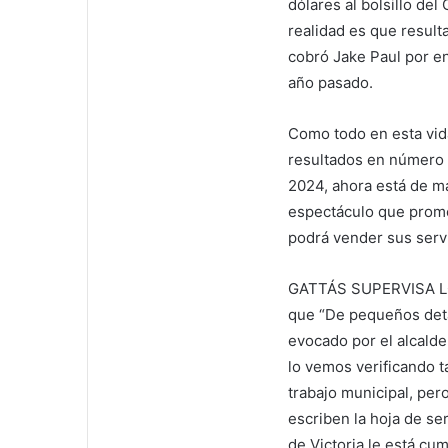
dólares al bolsillo del
realidad es que result
cobró Jake Paul por e
año pasado.
Como todo en esta vida
resultados en número 
2024, ahora está de ma
espectáculo que prome
podrá vender sus servi
GATTÁS SUPERVISA LO
que “De pequeños detal
evocado por el alcald
lo vemos verificando 
trabajo municipal, per
escriben la hoja de se
de Victoria le está cu