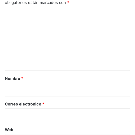
obligatorios están marcados con
*
C
o
m
e
n
t
a
r
Nombre
*
i
o
*
Correo electrónico
*
Web