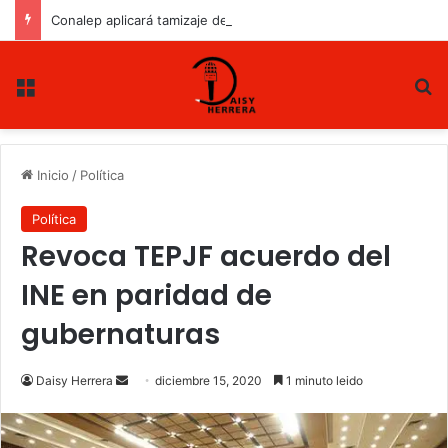
Conalep aplicará tamizaje de salud mental a estudiantes de nuevo ingreso
Menu
B
Inicio
/
Política
Política
Revoca TEPJF acuerdo del
INE en paridad de
gubernaturas
Daisy Herrera
S
diciembre 15, 2020
1 minuto leido
e
n