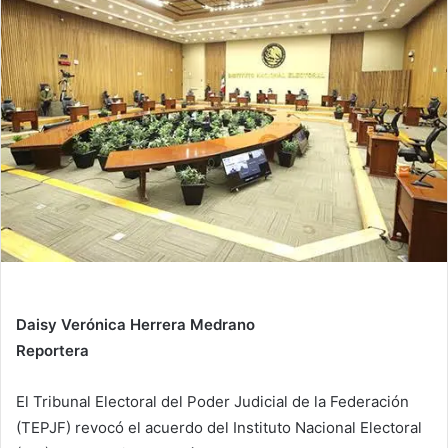
d
a
n
e
m
a
i
l
Daisy Verónica Herrera Medrano
Reportera
El Tribunal Electoral del Poder Judicial de la Federación
(TEPJF) revocó el acuerdo del Instituto Nacional Electoral