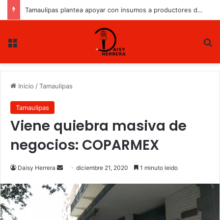
Tamaulipas plantea apoyar con insumos a productores de sorgo y maíz
Menu
B
Inicio
/
Tamaulipas
Tamaulipas
Viene quiebra masiva de
negocios: COPARMEX
Daisy Herrera
S
diciembre 21, 2020
1 minuto leido
e
n
d
a