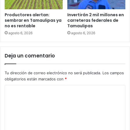
Productores alertan:
Invertirán 2 mil millones en
sembrar en Tamaulipas ya
carreteras federales de
no es rentable
Tamaulipas
agosto 6, 2026
agosto 6, 2026
Deja un comentario
Tu dirección de correo electrónico no será publicada.
Los campos
obligatorios están marcados con
*
C
o
m
e
n