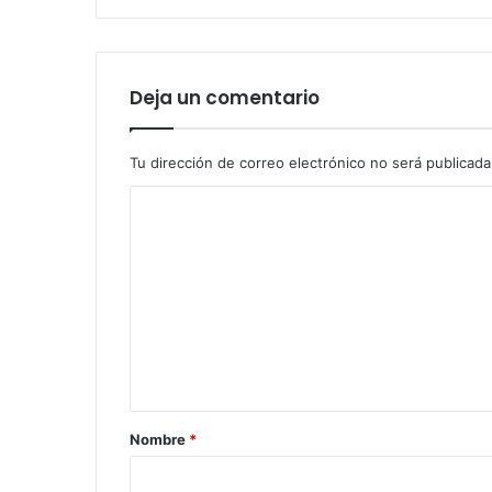
Deja un comentario
Tu dirección de correo electrónico no será publicada
C
o
m
e
n
t
a
r
Nombre
*
i