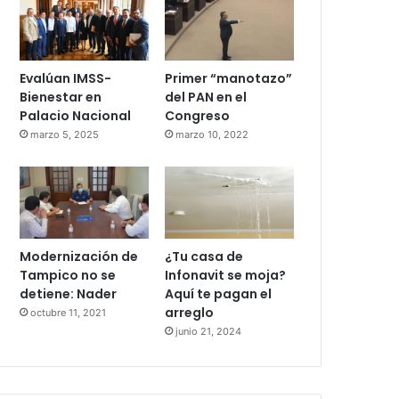
Evalúan IMSS-
Primer “manotazo”
Bienestar en
del PAN en el
Palacio Nacional
Congreso
marzo 5, 2025
marzo 10, 2022
Modernización de
¿Tu casa de
Tampico no se
Infonavit se moja?
detiene: Nader
Aquí te pagan el
arreglo
octubre 11, 2021
junio 21, 2024