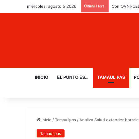
miércoles, agosto 5 2026
Última Hora:
Con OVNI-CEDE
INICIO
EL PUNTO ES…
TAMAULIPAS
PO
Inicio
/
Tamaulipas
/
Analiza Salud extender horario
Tamaulipas