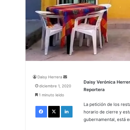
Daisy Herrera
S
Daisy Verónica Herre
e
diciembre 1, 2020
n
Reportera
1 minuto leido
d
a
La petición de los res
Facebook
X
LinkedIn
n
horario de cierre y es
e
gubernamental, está en
m
a