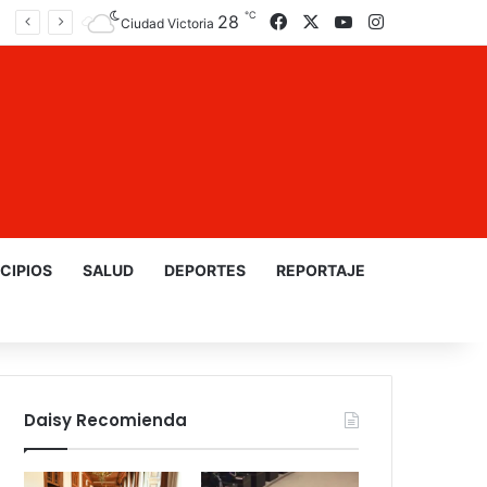
℃
28
Facebook
X
YouTube
Instagram
Ciudad Victoria
CIPIOS
SALUD
DEPORTES
REPORTAJE
Daisy Recomienda