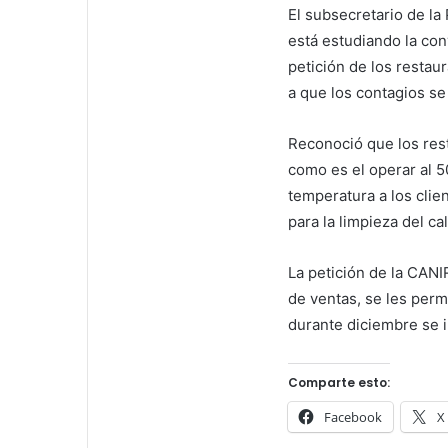
i
El subsecretario de la
l
está estudiando la co
petición de los restau
a que los contagios s
Reconoció que los res
como es el operar al 5
temperatura a los clien
para la limpieza del c
La petición de la CAN
de ventas, se les perm
durante diciembre se i
Comparte esto:
Facebook
X