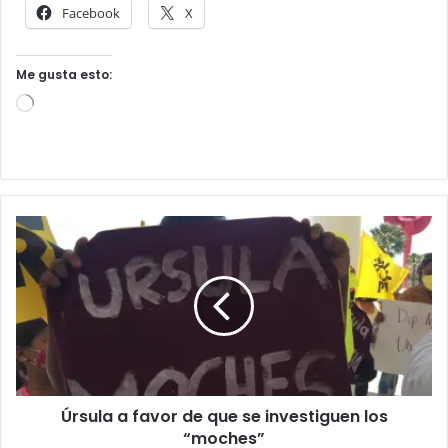
Facebook
X
Me gusta esto:
L
o
a
d
i
n
g
…
Úrsula a favor de que se investiguen los
“moches”