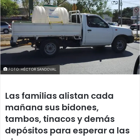
d
a
n
e
m
a
i
l
FOTO: HÉCTOR SANDOVAL
Las familias alistan cada
mañana sus bidones,
tambos, tinacos y demás
depósitos para esperar a las