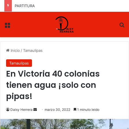
PARTITURA
Menu
B
Inicio
/
Tamaulipas
Tamaulipas
En Victoria 40 colonias
tienen agua ¡solo con
pipas!
Daisy Herrera
S
marzo 30, 2022
1 minuto leido
e
n