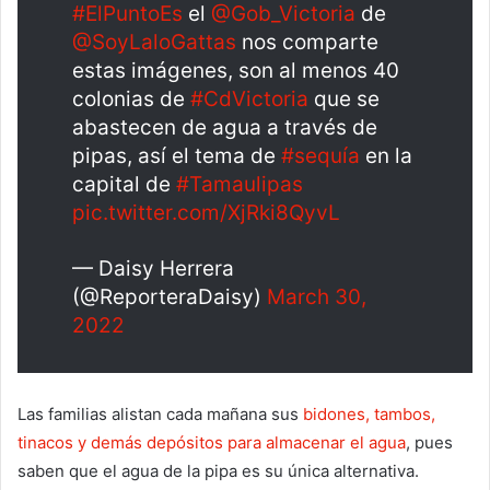
#ElPuntoEs
el
@Gob_Victoria
de
@SoyLaloGattas
nos comparte
estas imágenes, son al menos 40
colonias de
#CdVictoria
que se
abastecen de agua a través de
pipas, así el tema de
#sequía
en la
capital de
#Tamaulipas
pic.twitter.com/XjRki8QyvL
— Daisy Herrera
(@ReporteraDaisy)
March 30,
2022
Las familias alistan cada mañana sus
bidones, tambos,
tinacos y demás depósitos para almacenar el agua
, pues
saben que el agua de la pipa es su única alternativa.