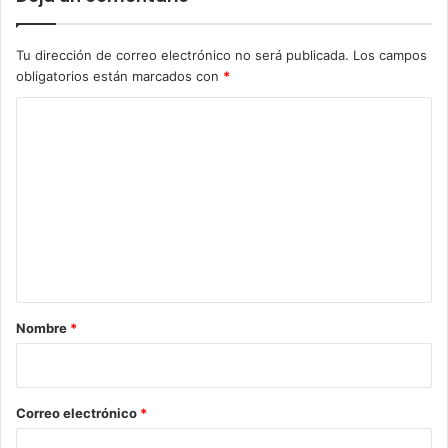
Tu dirección de correo electrónico no será publicada.
Los campos
obligatorios están marcados con
*
C
o
m
e
n
t
a
r
Nombre
*
i
o
*
Correo electrónico
*