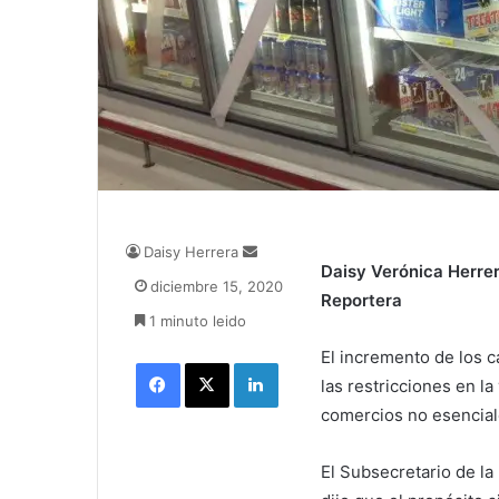
Daisy Herrera
S
Daisy Verónica Herre
e
diciembre 15, 2020
n
Reportera
1 minuto leido
d
a
El incremento de los 
Facebook
X
LinkedIn
n
las restricciones en l
e
comercios no esencial
m
a
i
El Subsecretario de l
l