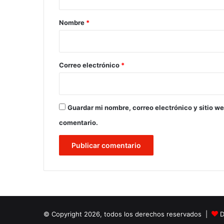
a
r
Nombre
*
i
o
*
Correo electrónico
*
Guardar mi nombre, correo electrónico y sitio w
comentario.
© Copyright 2026, todos los derechos reservados |
D