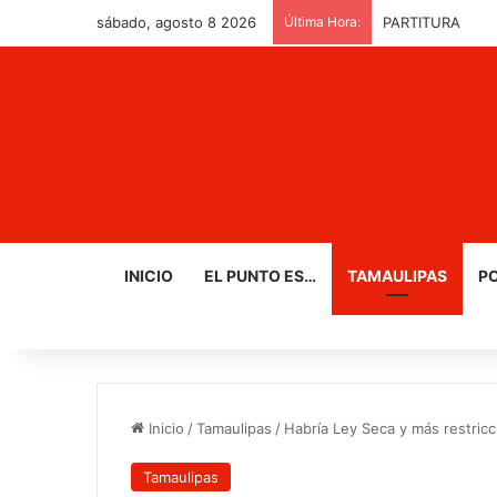
sábado, agosto 8 2026
Última Hora:
PARTITURA
INICIO
EL PUNTO ES…
TAMAULIPAS
PO
Inicio
/
Tamaulipas
/
Habría Ley Seca y más restric
Tamaulipas