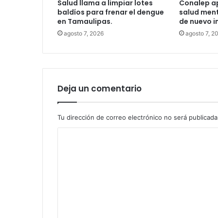
Salud llama a limpiar lotes
Conalep ap
baldíos para frenar el dengue
salud ment
en Tamaulipas.
de nuevo i
agosto 7, 2026
agosto 7, 2
Deja un comentario
Tu dirección de correo electrónico no será publicada
C
o
m
e
n
t