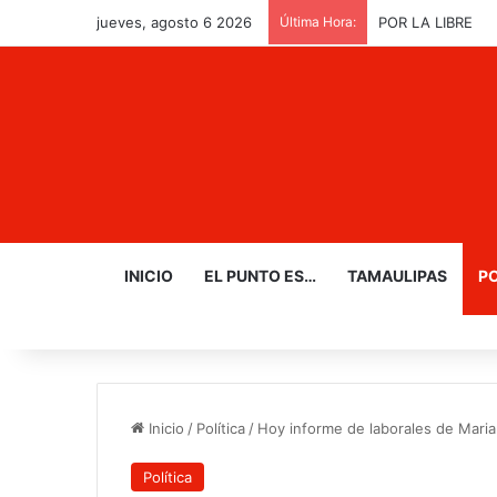
jueves, agosto 6 2026
Última Hora:
PAN ratifica triu
INICIO
EL PUNTO ES…
TAMAULIPAS
PO
Inicio
/
Política
/
Hoy informe de laborales de Mari
Política