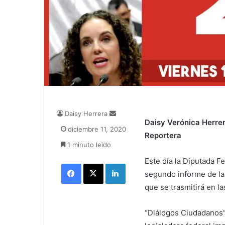
Daisy Herrera
S
Daisy Verónica Herre
e
diciembre 11, 2020
n
Reportera
1 minuto leido
d
a
Este día la Diputada F
Facebook
X
LinkedIn
n
segundo informe de lab
e
que se trasmitirá en la
m
a
i
“Diálogos Ciudadanos” 
l