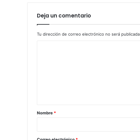
Deja un comentario
Tu dirección de correo electrónico no será publicada
C
o
m
e
n
t
a
r
Nombre
*
i
o
*
Correo electrónico
*