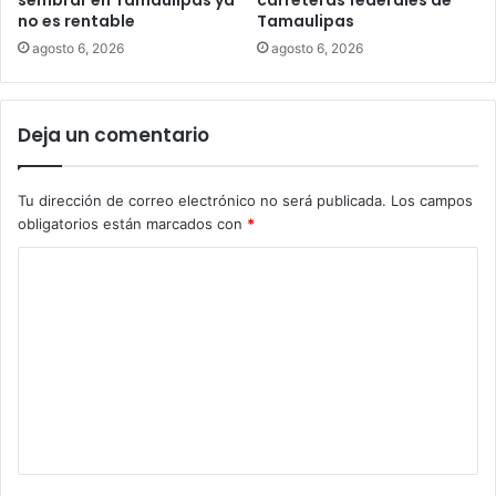
sembrar en Tamaulipas ya
carreteras federales de
no es rentable
Tamaulipas
agosto 6, 2026
agosto 6, 2026
Deja un comentario
Tu dirección de correo electrónico no será publicada.
Los campos
obligatorios están marcados con
*
C
o
m
e
n
t
a