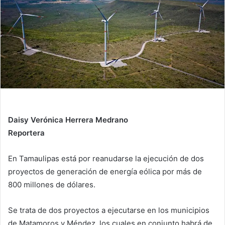
n
e
m
a
i
l
Daisy Verónica Herrera Medrano
Reportera
En Tamaulipas está por reanudarse la ejecución de dos
proyectos de generación de energía eólica por más de
800 millones de dólares.
Se trata de dos proyectos a ejecutarse en los municipios
de Matamoros y Méndez, los cuales en conjunto habrá de