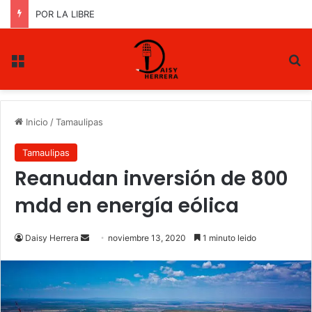
PAN ratifica triunfo de Gloria y Truko
Menu
B
Inicio
/
Tamaulipas
Tamaulipas
Reanudan inversión de 800
mdd en energía eólica
Daisy Herrera
S
noviembre 13, 2020
1 minuto leido
e
n
d
a