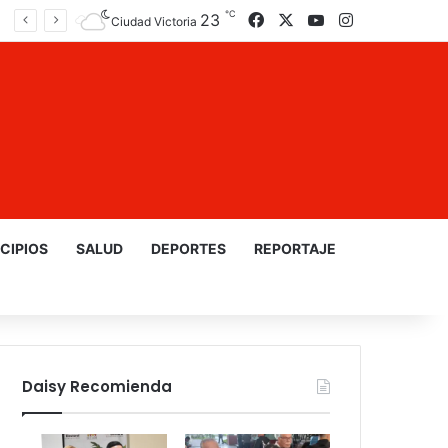
℃
23
Facebook
X
YouTube
Instagram
Ciudad Victoria
CIPIOS
SALUD
DEPORTES
REPORTAJE
Daisy Recomienda