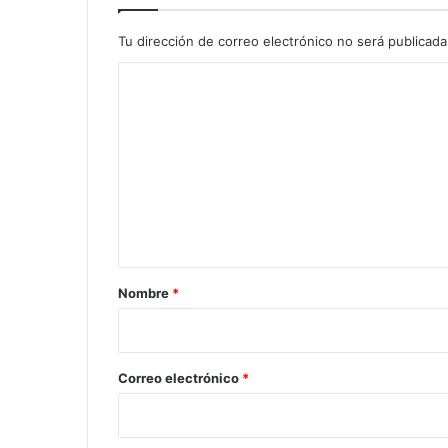
Tu dirección de correo electrónico no será publicada
C
o
m
e
n
t
a
r
Nombre
*
i
o
*
Correo electrónico
*