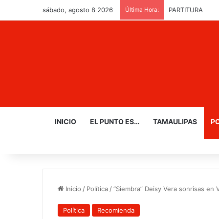
sábado, agosto 8 2026
Última Hora:
PARTITURA
INICIO
EL PUNTO ES…
TAMAULIPAS
PO
Inicio
/
Política
/
“Siembra” Deisy Vera sonrisas en V
Política
Recomienda