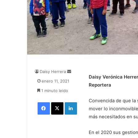
Daisy Herrera
S
Daisy Verónica Herre
e
enero 11, 2021
n
Reportera
1 minuto leido
d
a
Convencida de que la s
Facebook
X
LinkedIn
n
mover lo inconmovible,
e
más necesitados en su 
m
a
i
En el 2020 sus gestion
l